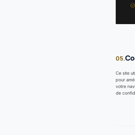
check_circ
Co
05.
Ce site u
pour amél
votre nav
de confide