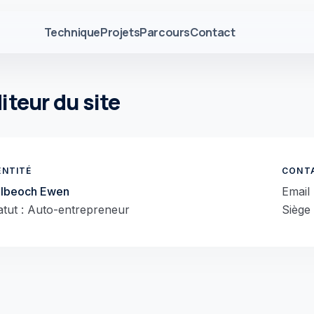
Technique
Projets
Parcours
Contact
iteur du site
ENTITÉ
CONTA
lbeoch Ewen
Email
atut : Auto-entrepreneur
Siège