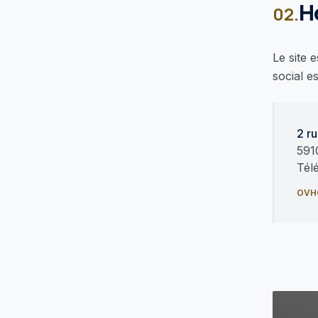
H
02.
Le site 
social es
2 r
591
Tél
OVH