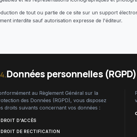
duction de tout ou partie de ce site sur un support électroni
ment interdite sauf autorisation expresse de l'éditeur.
Données personnelles (RGPD)
4.
onformément au Règlement Général sur la
rotection des Données (RGPD), vous disposez
s droits suivants concernant vos données :
le
DROIT D'ACCÈS
le
DROIT DE RECTIFICATION