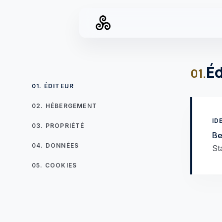
Éd
01.
01. ÉDITEUR
02. HÉBERGEMENT
ID
03. PROPRIÉTÉ
Be
04. DONNÉES
St
05. COOKIES