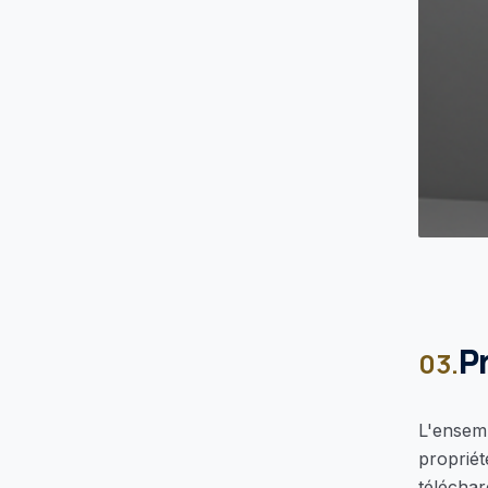
P
03.
L'ensemb
propriét
téléchar